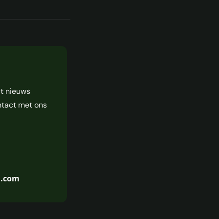
it nieuws
ntact met ons
n.com