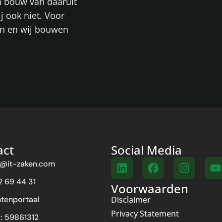
n bouw van daaruit
ij ook niet. Voor
en en wij bouwen
act
Social Media
o@it-zaken.com
2 69 44 31
Voorwaarden
ntenportaal
Disclaimer
Privacy Statement
: 59861312