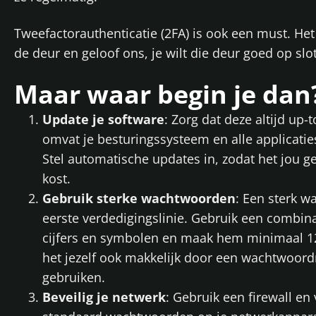
Tweefactorauthenticatie (2FA) is ook een must. Het 
de deur en geloof ons, je wilt die deur goed op sl
Maar waar begin je dan
Update je software
: Zorg dat deze altijd up-t
omvat je besturingssysteem en alle applicatie
Stel automatische updates in, zodat het jou 
kost.
Gebruik sterke wachtwoorden
: Een sterk w
eerste verdedigingslinie. Gebruik een combinat
cijfers en symbolen en maak hem minimaal 1
het jezelf ook makkelijk door een wachtwoor
gebruiken.
Beveilig je netwerk
: Gebruik een firewall en