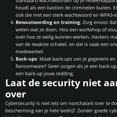
standaard wachtwoorden op je netwerkapparat
houdt als een bastion de criminelen buiten. En
ook die met een sterk wachtwoord en WPA3-en
Bewustwording en training
: Zorg ervoor da
weten wat ze doen. Hou een workshop of stuu
over hoe ze veilig kunnen werken. Hackers m
van de zwakste schakel, en dat is vaak een o
medewerker.
Back-ups
: Maak back-ups van je gegevens en 
Ransomware? Geen zorgen als je een back-up h
een back-up jouw redding.
Laat de security niet aan
over
Cybersecurity is niet iets om nonchalant over te d
bescherming van je hele bedrijf. Zonder goede cybe