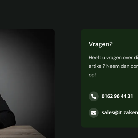
Vragen?
Heeft u vragen over d
artikel? Neem dan co
op!
0162 96 44 31
sales@it-zake