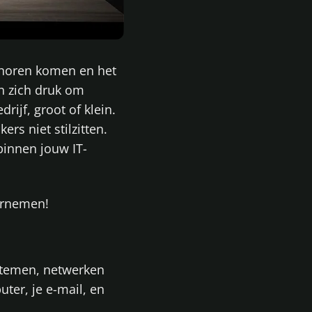
j horen komen en het
en zich druk om
rijf, groot of klein.
s niet stilzitten.
binnen jouw IT-
ernemen!
stemen, netwerken
ter, je e-mail, en