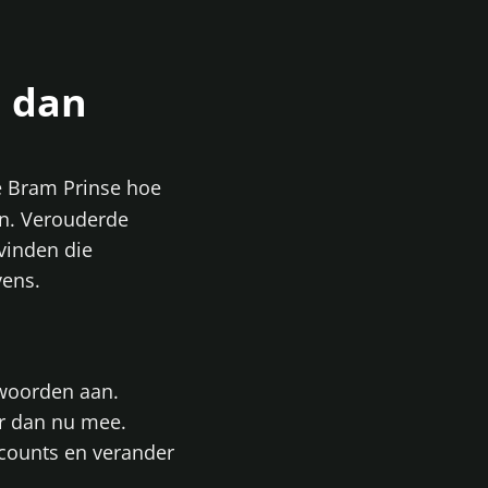
 dan
e Bram Prinse hoe
en. Verouderde
vinden die
vens.
woorden aan.
er dan nu mee.
ccounts en verander