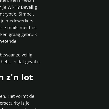
en. Een firewall
 je Wi-Fi? Beveilig
cryptie. Simpel.
t je medewerkers
r e-mails met tips
aken graag gebruik
nwetende
bewaar ze veilig.
ebt. In dat geval is
 z'n lot
oen. Het vormt de
rsecurity is je