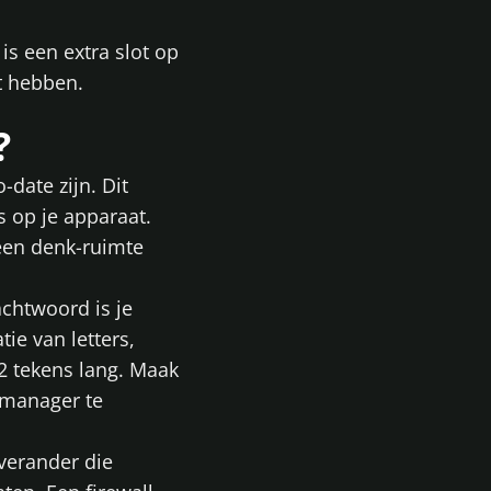
is een extra slot op
ot hebben.
?
o-date zijn. Dit
s op je apparaat.
geen denk-ruimte
achtwoord is je
ie van letters,
2 tekens lang. Maak
dmanager te
 verander die