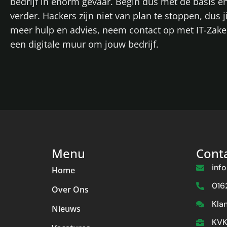
bedrijf in enorm gevaar. Begin dus met de basis e
verder. Hackers zijn niet van plan te stoppen, dus j
meer hulp en advies, neem contact op met IT-Zak
een digitale muur om jouw bedrijf.
Menu
Cont
inf
Home
016
Over Ons
Kla
Nieuws
KVK