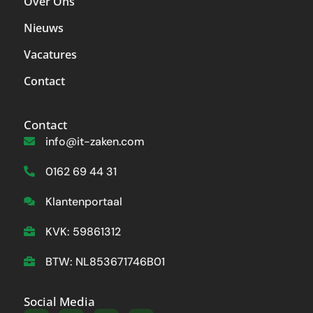
Over Ons
Nieuws
Vacatures
Contact
Contact
info@it-zaken.com
0162 69 44 31
Klantenportaal
KVK: 59861312
BTW: NL853671746B01
Social Media